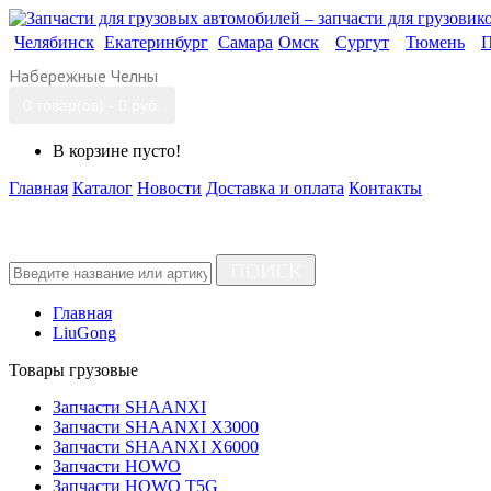
Челябинск
Екатеринбург
Самара
Омск
Сургут
Тюмень
П
Набережные Челны
0 товар(ов) - 0 руб.
В корзине пусто!
Главная
Каталог
Новости
Доставка и оплата
Контакты
ПОИСК
Главная
LiuGong
Товары грузовые
Запчасти SHAANXI
Запчасти SHAANXI X3000
Запчасти SHAANXI X6000
Запчасти HOWO
Запчасти HOWO T5G