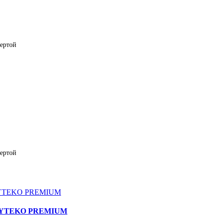
фертой
фертой
 WAYTEKO PREMIUM