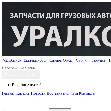
Челябинск
Екатеринбург
Самара
Омск
Сургут
Тюмень
П
Набережные Челны
0 товар(ов) - 0 руб.
В корзине пусто!
Главная
Каталог
Новости
Доставка и оплата
Контакты