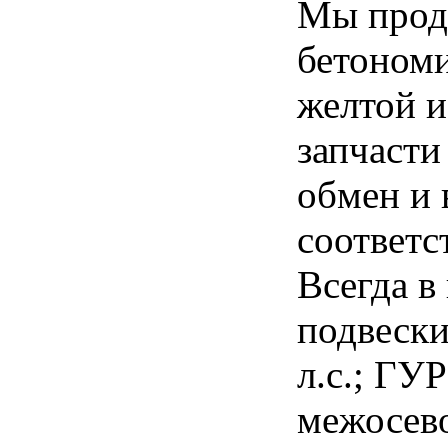
Мы прода
бетономи
желтой и
запчасти
обмен и 
соответс
Всегда в
подвески,
л.с.; ГУ
межосево