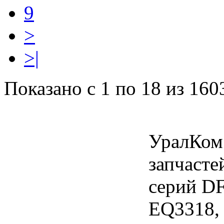
9
>
>|
Показано с 1 по 18 из 160
УралКом
запчасте
серий D
EQ3318,